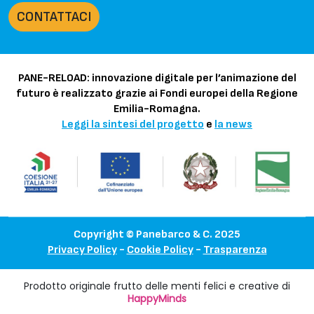
CONTATTACI
PANE-RELOAD: innovazione digitale per l’animazione del
futuro è realizzato grazie ai Fondi europei della Regione
Emilia-Romagna.
Leggi la sintesi del progetto
e
la news
Copyright © Panebarco & C. 2025
Privacy Policy
-
Cookie Policy
-
Trasparenza
Prodotto originale frutto delle menti felici e creative di
HappyMinds