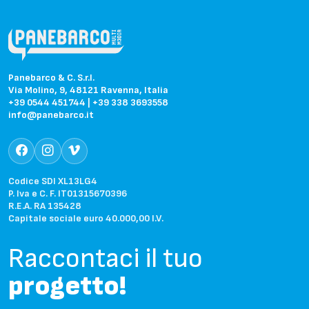
Panebarco & C. S.r.l.
Via Molino, 9, 48121 Ravenna, Italia
+39 0544 451744
|
+39 338 3693558
info@panebarco.it
Codice SDI XL13LG4
P. Iva e C. F. IT01315670396
R.E.A. RA 135428
Capitale sociale euro 40.000,00 I.V.
Raccontaci il tuo
progetto!