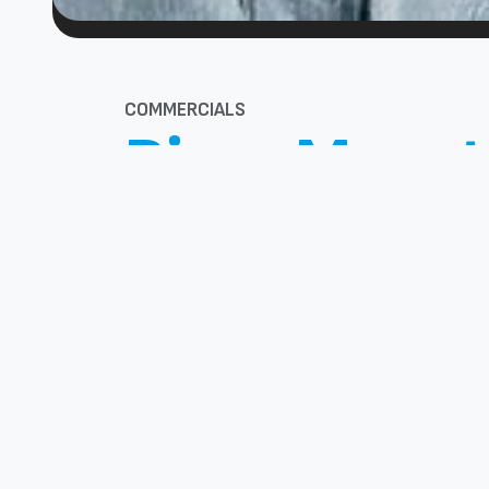
COMMERCIALS
River Monst
INIZIO PRODUZIONE 2012
COMMERCIALS
2D
Illustrazione e grafica
Spot pubblicitario del programma in on