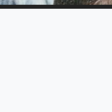
ers
Live action
da su DMAX